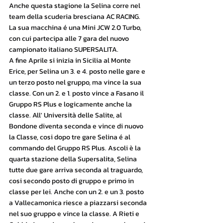
Anche questa stagione la Selina corre nel 
team della scuderia bresciana AC RACING. 
La sua macchina é una Mini JCW 2.0 Turbo, 
con cui partecipa alle 7 gara del nuovo 
campionato italiano SUPERSALITA.
A fine Aprile si inizia in Sicilia al Monte 
Erice, per Selina un 3. e 4. posto nelle gare e 
un terzo posto nel gruppo, ma vince la sua 
classe. Con un 2. e 1. posto vince a Fasano il 
Gruppo RS Plus e logicamente anche la 
classe. All' Università delle Salite, al 
Bondone diventa seconda e vince di nuovo 
la Classe, cosi dopo tre gare Selina é al 
commando del Gruppo RS Plus. Ascoli è la 
quarta stazione della Supersalita, Selina 
tutte due gare arriva seconda al traguardo, 
cosi secondo posto di gruppo e primo in 
classe per lei. Anche con un 2. e un 3. posto 
a Vallecamonica riesce a piazzarsi seconda 
nel suo gruppo e vince la classe. A Rieti e 