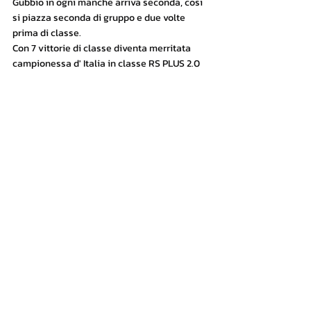
Gubbio in ogni manche arriva seconda, cosi 
si piazza seconda di gruppo e due volte 
prima di classe.
Con 7 vittorie di classe diventa merritata 
campionessa d' Italia in classe RS PLUS 2.0 
TB. Anche campionssa categoria DAME.
Vice-campionessa gruppo RS PLUS e U 25!
Selina, tanti auguri di cuore della tua 
scuderia RACING TEAM MERANO!
#racingteammeran
#supersalita