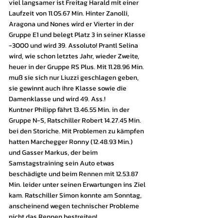
viel langsamer ist Freitag Harald mit einer 
Laufzeit von 11.05.67 Min. Hinter Zanolli, 
Aragona und Nones wird er Vierter in der 
Gruppe E1 und belegt Platz 3 in seiner Klasse 
-3000 und wird 39. Assoluto! Prantl Selina 
wird, wie schon letztes Jahr, wieder Zweite, 
heuer in der Gruppe RS Plus. Mit 11.28.96 Min. 
muß sie sich nur Liuzzi geschlagen geben, 
sie gewinnt auch ihre Klasse sowie die 
Damenklasse und wird 49. Ass.!
Kuntner Philipp fährt 13.46.55 Min. in der 
Gruppe N-S, Ratschiller Robert 14.27.45 Min. 
bei den Storiche. Mit Problemen zu kämpfen 
hatten Marchegger Ronny (12.48.93 Min.) 
und Gasser Markus, der beim 
Samstagstraining sein Auto etwas 
beschädigte und beim Rennen mit 12.53.87 
Min. leider unter seinen Erwartungen ins Ziel 
kam. Ratschiller Simon konnte am Sonntag, 
anscheinend wegen technischer Probleme 
nicht das Rennen bestreiten!