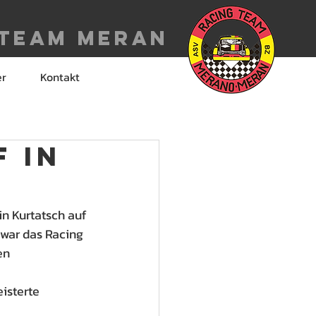
 Team meran
er
Kontakt
 in
n Kurtatsch auf 
 war das Racing 
en 
isterte 