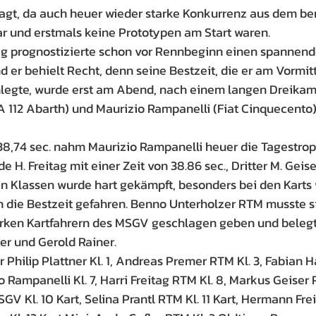
gt, da auch heuer wieder starke Konkurrenz aus dem be
ar und erstmals keine Prototypen am Start waren.
tag prognostizierte schon vor Rennbeginn einen spannen
d er behielt Recht, denn seine Bestzeit, die er am Vormit
nlegte, wurde erst am Abend, nach einem langen Dreikam
A 112 Abarth) und Maurizio Rampanelli (Fiat Cinquecento)
 38,74 sec. nahm Maurizio Rampanelli heuer die Tagestrop
e H. Freitag mit einer Zeit von 38.86 sec., Dritter M. Geis
n Klassen wurde hart gekämpft, besonders bei den Karts
 die Bestzeit gefahren. Benno Unterholzer RTM musste sic
tarken Kartfahrern des MSGV geschlagen geben und belegt
er und Gerold Rainer.
 Philip Plattner Kl. 1, Andreas Premer RTM Kl. 3, Fabian H
o Rampanelli Kl. 7, Harri Freitag RTM Kl. 8, Markus Geiser 
V Kl. 10 Kart, Selina Prantl RTM Kl. 11 Kart, Hermann Frei