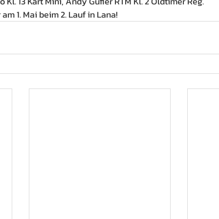
olo Kl. 13 Kart Mini, Andy Gufler RTM Kl. 2 Oldtimer Reg.
am 1. Mai beim 2. Lauf in Lana!