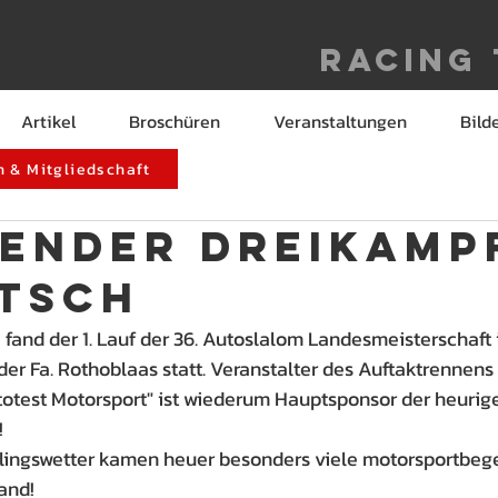
Racing
Artikel
Broschüren
Veranstaltungen
Bild
 & Mitgliedschaft
ender Dreikampf
tsch
fand der 1. Lauf der 36. Autoslalom Landesmeisterschaft i
r Fa. Rothoblaas statt. Veranstalter des Auftaktrennens
otest Motorsport" ist wiederum Hauptsponsor der heurig
!
lingswetter kamen heuer besonders viele motorsportbege
and!