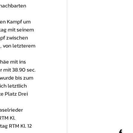
nachbarten 
den Kampf um 
tag mit seinem 
pf zwischen 
, von letzterem 
häe mit ins 
er mit 38.90 sec.
 wurde bis zum 
h letztlich 
e Platz Drei 
aselrieder 
RTM Kl. 
tag RTM Kl. 12 