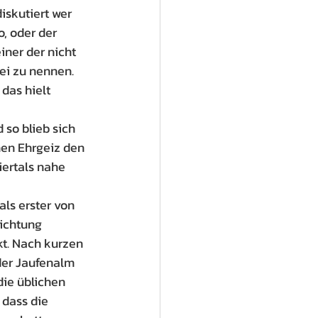
iskutiert wer 
, oder der 
iner der nicht 
ei zu nennen.
das hielt 
so blieb sich 
hen Ehrgeiz den 
ertals nahe 
ls erster von 
ichtung 
t. Nach kurzen 
der Jaufenalm 
ie üblichen 
 dass die 