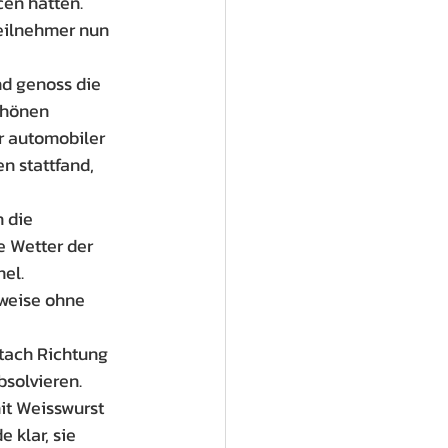
en hatten.
Teilnehmer nun 
nd genoss die 
chönen 
r automobiler 
 stattfand, 
 die 
 Wetter der 
el.
lweise ohne 
tach Richtung 
solvieren. 
it Weisswurst 
klar, sie 