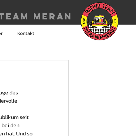
 Team meran
er
Kontakt
age des 
ervolle 
ublikum seit 
 bei den 
n hat. Und so 