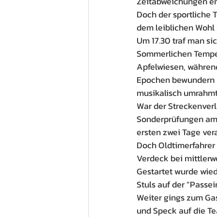
Zeitabweichungen en
Doch der sportliche 
dem leiblichen Wohl 
Um 17.30 traf man si
Sommerlichen Temper
Apfelwiesen, während
Epochen bewundern k
musikalisch umrahmt
War der Streckenverl
Sonderprüfungen am S
ersten zwei Tage ve
Doch Oldtimerfahrer 
Verdeck bei mittlerw
Gestartet wurde wied
Stuls auf der “Passei
Weiter gings zum Gas
und Speck auf die Te