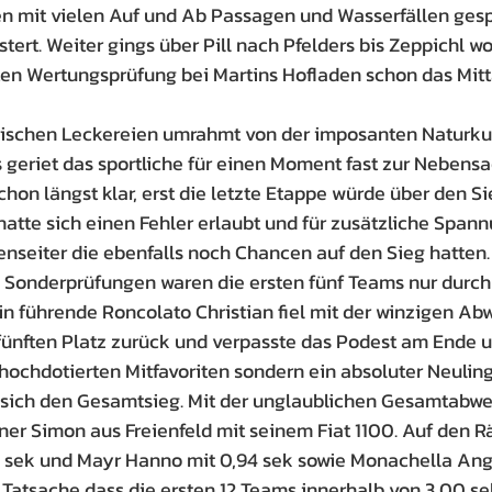
n mit vielen Auf und Ab Passagen und Wasserfällen gesp
tert. Weiter gings über Pill nach Pfelders bis Zeppichl w
ten Wertungsprüfung bei Martins Hofladen schon das Mit
arischen Leckereien umrahmt von der imposanten Naturkul
s geriet das sportliche für einen Moment fast zur Nebensa
hon längst klar, erst die letzte Etappe würde über den Si
hatte sich einen Fehler erlaubt und für zusätzliche Span
nseiter die ebenfalls noch Chancen auf den Sieg hatten.
9 Sonderprüfungen waren die ersten fünf Teams nur durch 
hin führende Roncolato Christian fiel mit der winzigen A
 fünften Platz zurück und verpasste das Podest am Ende u
 hochdotierten Mitfavoriten sondern ein absoluter Neuling
 sich den Gesamtsieg. Mit der unglaublichen Gesamtabwe
nner Simon aus Freienfeld mit seinem Fiat 1100. Auf den R
9 sek und Mayr Hanno mit 0,94 sek sowie Monachella Ange
Tatsache dass die ersten 12 Teams innerhalb von 3,00 sek