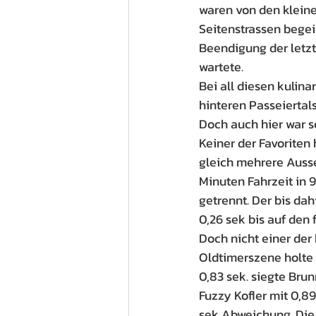
waren von den kleine
Seitenstrassen begeis
Beendigung der letz
wartete.
Bei all diesen kulin
hinteren Passeiertal
Doch auch hier war sc
Keiner der Favoriten 
gleich mehrere Ausse
Minuten Fahrzeit in 
getrennt. Der bis da
0,26 sek bis auf den
Doch nicht einer der
Oldtimerszene holte
0,83 sek. siegte Bru
Fuzzy Kofler mit 0,8
sek Abweichung. Die 