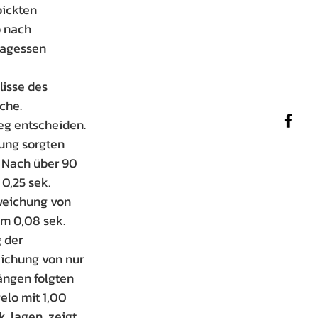
ickten 
o nach 
tagessen 
isse des 
che.
eg entscheiden. 
nung sorgten 
 Nach über 90 
0,25 sek. 
bweichung von 
m 0,08 sek. 
 der 
ichung von nur 
ängen folgten 
lo mit 1,00 
. lagen, zeigt 