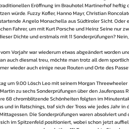
raditionellen Eröffnung im Brauhotel Martinerhof heftig d
tzen würde. Fuzzy Kofler, Hanno Mayr, Christian Roncolato
startende Angelo Monachella aus Südtiroler Sicht. Oder e
chen Fahrer, um mit Kurt Porsche und Heinz Seine nur zw
dieser Dichte und erstmals mit 11 Sonderprüfungen? Nein, 
 vom Vorjahr war wiederum etwas abgeändert worden und 
n auch diesmal treu, möchte man trotz all dem sportlic
mer wieder auch einige neue Routen und Orte des Passei
tag um 9.00 Lösch Leo mit seinem Morgan Threewheeler a
.Martin zu sechs Sonderprüfungen über den Jaufenpass R
re 68 chromblitzende Schönheiten folgten im Minutentak
und in Ratschings, traf sich der Tross wie jedes Jahr in 
ittagessen. Die Sonderprüfungen waren absolviert und d
ich im Spitzenfeld positioniert, wobei schon jetzt auffiel