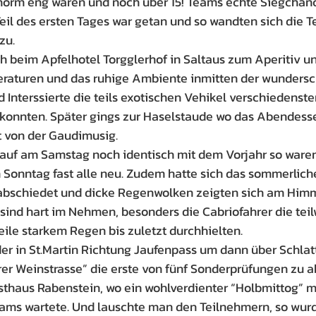
orm eng waren und noch über 15! Teams echte Siegchanc
Teil des ersten Tages war getan und so wandten sich die 
zu.
ch beim Apfelhotel Torgglerhof in Saltaus zum Aperitiv u
aturen und das ruhige Ambiente inmitten der wunders
 Interssierte die teils exotischen Vehikel verschiedenste
onnten. Später gings zur Haselstaude wo das Abendessen
 von der Gaudimusig.
auf am Samstag noch identisch mit dem Vorjahr so waren
onntag fast alle neu. Zudem hatte sich das sommerliche
rabschiedet und dicke Regenwolken zeigten sich am Himm
sind hart im Nehmen, besonders die Cabriofahrer die tei
eile starkem Regen bis zuletzt durchhielten.
er in St.Martin Richtung Jaufenpass um dann über Schlat
rer Weinstrasse” die erste von fünf Sonderprüfungen zu ab
thaus Rabenstein, wo ein wohlverdienter “Holbmittog” m
ams wartete. Und lauschte man den Teilnehmern, so wurde 