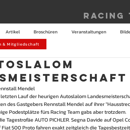
Racing
Artikel
Broschüren
Veranstaltungen
Bild
 & Mitgliedschaft
utoslalom
smeisterschaft
Rennstall Mendel
 letzten Lauf der heurigen Autoslalom Landesmeisterschaf
ten des Gastgebers Rennstall Mendel auf ihrer "Hausstreck
ige Podestplätze fürs Racing Team gabs aber trotzdem.
ie Tagestrofäe AUTO PICHLER. Segna Davide auf Opel Co
 Fiat 500 Proto fahren exakt zeitgleich die Tagesbestzeit, 