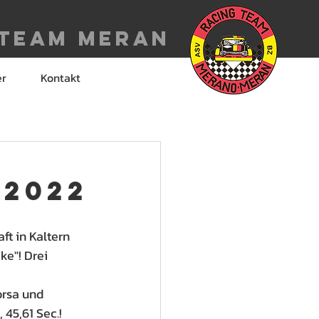
 Team meran
er
Kontakt
 2022
t in Kaltern 
e"! Drei 
rsa und 
45,61 Sec.! 