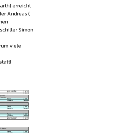
rth) erreicht 
ler Andreas ( 
nen 
schiller Simon 
rum viele 
tatt!