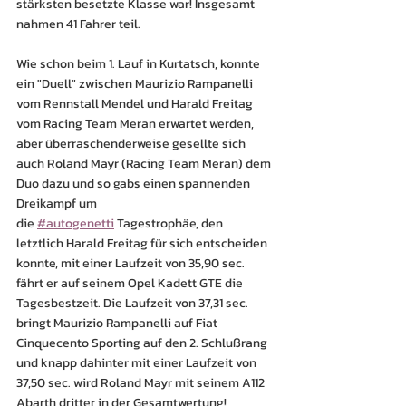
stärksten besetzte Klasse war! Insgesamt 
nahmen 41 Fahrer teil.
Wie schon beim 1. Lauf in Kurtatsch, konnte 
ein "Duell" zwischen Maurizio Rampanelli 
vom Rennstall Mendel und Harald Freitag 
vom Racing Team Meran erwartet werden, 
aber überraschenderweise gesellte sich 
auch Roland Mayr (Racing Team Meran) dem 
Duo dazu und so gabs einen spannenden 
Dreikampf um 
die 
#autogenetti
 Tagestrophäe, den 
letztlich Harald Freitag für sich entscheiden 
konnte, mit einer Laufzeit von 35,90 sec. 
fährt er auf seinem Opel Kadett GTE die 
Tagesbestzeit. Die Laufzeit von 37,31 sec. 
bringt Maurizio Rampanelli auf Fiat 
Cinquecento Sporting auf den 2. Schlußrang 
und knapp dahinter mit einer Laufzeit von 
37,50 sec. wird Roland Mayr mit seinem A112 
Abarth dritter in der Gesamtwertung!