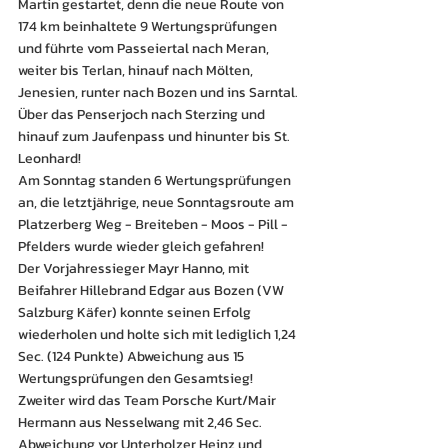
Martin gestartet, denn die neue Route von 
174 km beinhaltete 9 Wertungsprüfungen 
und führte vom Passeiertal nach Meran, 
weiter bis Terlan, hinauf nach Mölten, 
Jenesien, runter nach Bozen und ins Sarntal. 
Über das Penserjoch nach Sterzing und 
hinauf zum Jaufenpass und hinunter bis St. 
Leonhard!
Am Sonntag standen 6 Wertungsprüfungen 
an, die letztjährige, neue Sonntagsroute am 
Platzerberg Weg - Breiteben - Moos - Pill - 
Pfelders wurde wieder gleich gefahren!
Der Vorjahressieger Mayr Hanno, mit 
Beifahrer Hillebrand Edgar aus Bozen (VW 
Salzburg Käfer) konnte seinen Erfolg 
wiederholen und holte sich mit lediglich 1,24 
Sec. (124 Punkte) Abweichung aus 15 
Wertungsprüfungen den Gesamtsieg!
Zweiter wird das Team Porsche Kurt/Mair 
Hermann aus Nesselwang mit 2,46 Sec. 
Abweichung vor Unterholzer Heinz und 