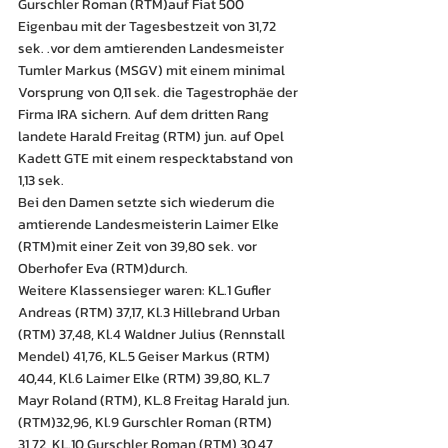
Gurschler Roman (RTM)auf Fiat 500 
Eigenbau mit der Tagesbestzeit von 31,72 
sek. .vor dem amtierenden Landesmeister 
Tumler Markus (MSGV) mit einem minimal 
Vorsprung von 0,11 sek. die Tagestrophäe der 
Firma IRA sichern. Auf dem dritten Rang 
landete Harald Freitag (RTM) jun. auf Opel 
Kadett GTE mit einem respecktabstand von 
1,13 sek.
Bei den Damen setzte sich wiederum die 
amtierende Landesmeisterin Laimer Elke 
(RTM)mit einer Zeit von 39,80 sek. vor 
Oberhofer Eva (RTM)durch.
Weitere Klassensieger waren: KL.1 Gufler 
Andreas (RTM) 37,17, Kl.3 Hillebrand Urban 
(RTM) 37,48, Kl.4 Waldner Julius (Rennstall 
Mendel) 41,76, KL.5 Geiser Markus (RTM) 
40,44, Kl.6 Laimer Elke (RTM) 39,80, KL.7 
Mayr Roland (RTM), KL.8 Freitag Harald jun. 
(RTM)32,96, Kl.9 Gurschler Roman (RTM) 
31,72, KL.10 Gurschler Roman (RTM) 30,47, 