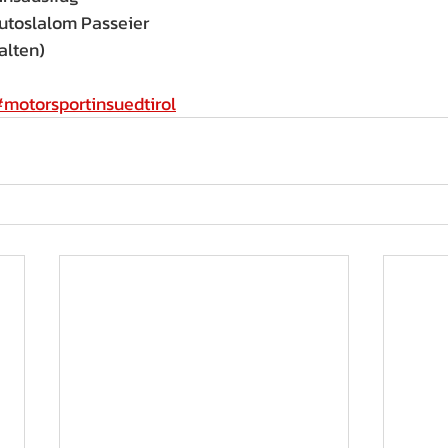
Autoslalom Passeier
alten)
motorsportinsuedtirol