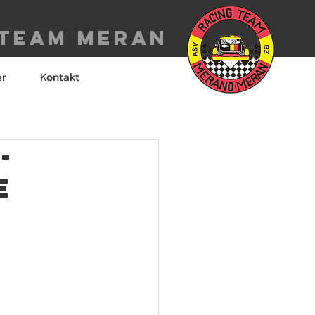
 Team meran
er
Kontakt
-
e