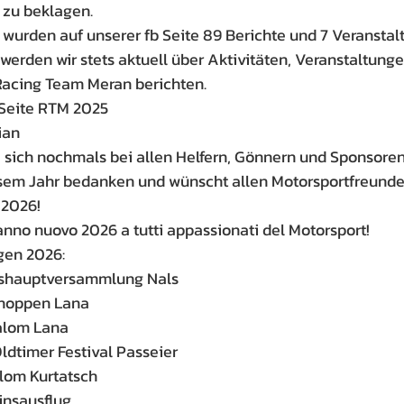
 zu beklagen.
wurden auf unserer fb Seite 89 Berichte und 7 Veranstal
werden wir stets aktuell über Aktivitäten, Veranstaltung
Racing Team Meran berichten.
 Seite RTM 2025
ian
sich nochmals bei allen Helfern, Gönnern und Sponsoren 
esem Jahr bedanken und wünscht allen Motorsportfreunde
 2026!
no nuovo 2026 a tutti appassionati del Motorsport!
gen 2026:
reshauptversammlung Nals
choppen Lana
lalom Lana
 Oldtimer Festival Passeier
alom Kurtatsch
insausflug