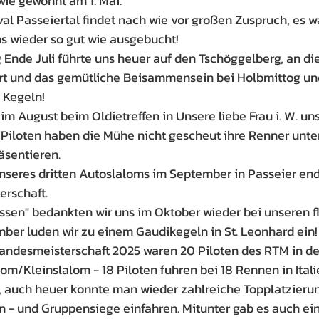
 wie gewohnt am 1. Mai.
al Passeiertal findet nach wie vor großen Zuspruch, es wa
 wieder so gut wie ausgebucht!
 Ende Juli führte uns heuer auf den Tschöggelberg, an die
rt und das gemütliche Beisammensein bei Holbmittog un
 Kegeln!
im August beim Oldietreffen in Unsere liebe Frau i. W. u
 Piloten haben die Mühe nicht gescheut ihre Renner unte
äsentieren.
nseres dritten Autoslaloms im September in Passeier end
erschaft.
ssen" bedankten wir uns im Oktober wieder bei unseren f
ber luden wir zu einem Gaudikegeln in St. Leonhard ein!
andesmeisterschaft 2025 waren 20 Piloten des RTM in d
m/Kleinslalom - 18 Piloten fuhren bei 18 Rennen in Italie
 auch heuer konnte man wieder zahlreiche Topplatzierun
n - und Gruppensiege einfahren. Mitunter gab es auch ei