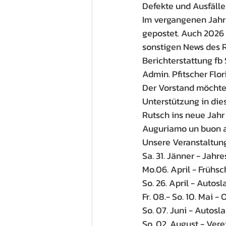
Defekte und Ausfälle
Im vergangenen Jahr 
gepostet. Auch 2026 
sonstigen News des 
Berichterstattung fb
Admin. Pfitscher Flor
Der Vorstand möchte 
Unterstützung in di
Rutsch ins neue Jahr
Auguriamo un buon an
Unsere Veranstaltun
Sa. 31. Jänner - Jah
Mo.06. April - Frühs
So. 26. April - Autos
Fr. 08.- So. 10. Mai -
So. 07. Juni - Autosl
So. 02. August - Vere