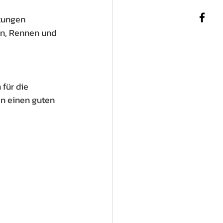
tungen 
en, Rennen und 
für die 
n einen guten 