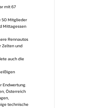
r mit 67 
 50 Mitglieder 
d Mittagessen 
nsere Rennautos 
r Zelten und 
ete auch die 
leißigen 
er Endwertung.
n, Österreich 
gen, 
nige technische 