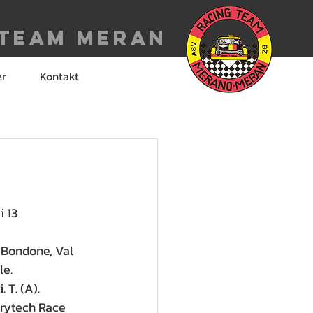
 Team meran
er
Kontakt
n
 13 
 Bondone, Val 
le.
 T. (A).
rytech Race 