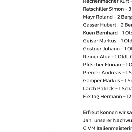
Rechenmacher Kurt -
Ratschiller Simon - 
Mayr Roland - 2 Ber
Gasser Hubert - 2 Be
Kuen Bernhard - 1 Ol
Geiser Markus - 1 Ol
Gostner Johann - 1 O
Reiner Alex - 1 Oldt. 
Pfitscher Florian - 1 
Premer Andreas - 1 S
Gamper Markus - 1 Sc
Larch Patrick - 1 Scha
Freitag Hermann - 1
Erfreut können wir sa
Jahr unserer Nachwuc
CIVM Italienmeisteri