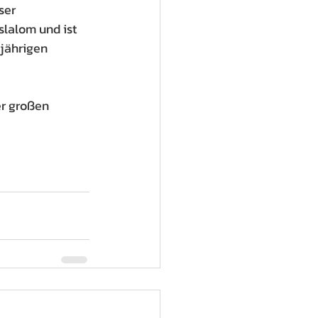
ser 
lalom und ist 
jährigen 
er großen 