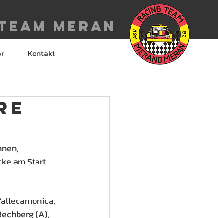
 Team meran
er
Kontakt
re
nnen, 
ke am Start 
Vallecamonica, 
Rechberg (A), 