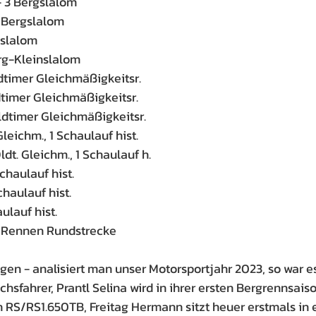
 3 Bergslalom
3 Bergslalom
gslalom
rg-Kleinslalom
dtimer Gleichmäßigkeitsr.
dtimer Gleichmäßigkeitsr.
ldtimer Gleichmäßigkeitsr.
Gleichm., 1 Schaulauf hist.
Oldt. Gleichm., 1 Schaulauf h.
chaulauf hist.
haulauf hist.
ulauf hist.
2 Rennen Rundstrecke
gen - analisiert man unser Motorsportjahr 2023, so war es
hsfahrer, Prantl Selina wird in ihrer ersten Bergrennsais
n RS/RS1.650TB, Freitag Hermann sitzt heuer erstmals in 