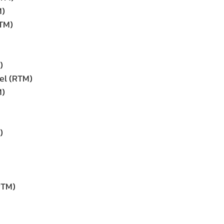
M)
TM)
)
el (RTM)
M)
)
RTM)