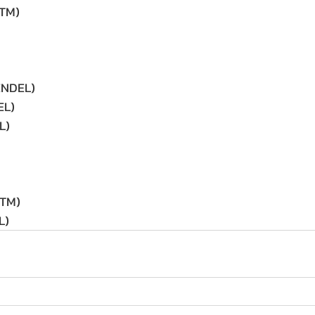
RTM)
MENDEL)
EL)
L)
RTM)
L)