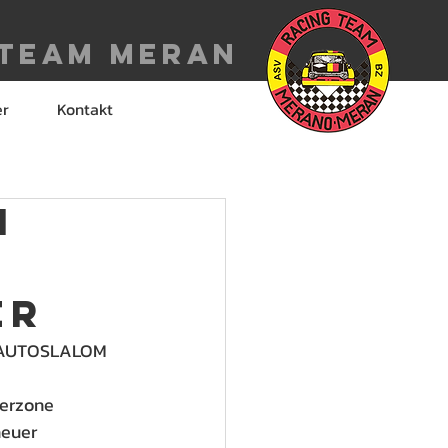
 Team meran
er
Kontakt
n
er
T AUTOSLALOM 
erzone 
heuer 