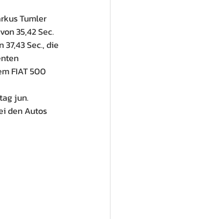
rkus Tumler 
von 35,42 Sec.
37,43 Sec., die 
enten 
em FIAT 500 
tag jun.
ei den Autos 